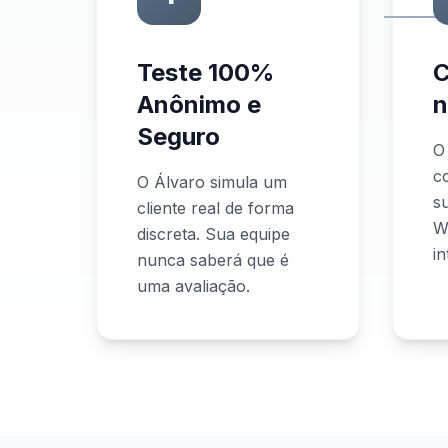
Teste 100%
C
Anônimo e
n
Seguro
O
c
O Álvaro simula um
s
cliente real de forma
W
discreta. Sua equipe
i
nunca saberá que é
uma avaliação.