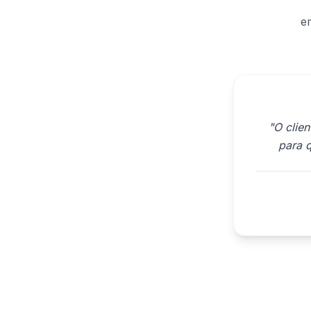
e
"O clie
para q