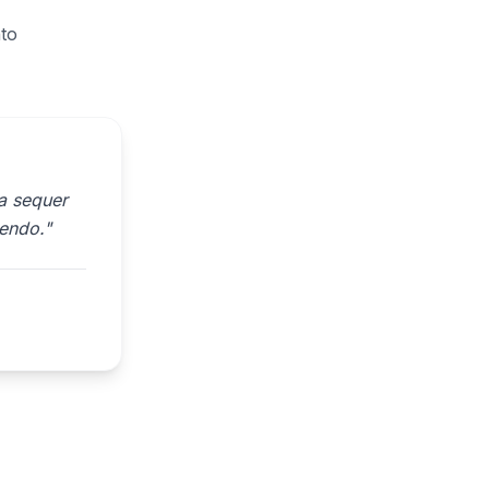
to
a sequer
cendo."