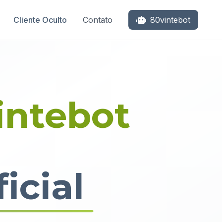
Cliente Oculto
Contato
80vintebot
intebot
icial